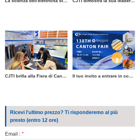
La scienza dell'elettricità statica e perché è importante nell'abbigliamento da lavoro
CJTI dimostra la sua leadership nella produzione sostenibile con un'innovazione tessile certificata ecocompatibile
CJTI brilla alla Fiera di Canton: i tessuti funzionali rubano la scena con un'esposizione tecnologica
Il tuo invito a entrare in contatto con l'eccellenza: visita CJTI alla 138a Fiera di Canton
Ricevi l'ultimo prezzo? Ti risponderemo al più
presto (entro 12 ore)
Email :
*