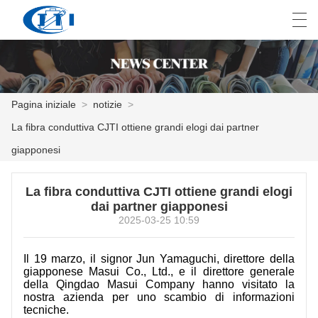
العربية
česky
Deutsch
English
E
Pagina iniziale
>
notizie
>
La fibra conduttiva CJTI ottiene grandi elogi dai partner
PAGINA INIZIALE
giapponesi
PRODOTTI
La fibra conduttiva CJTI ottiene grandi elogi
PERSONALIZZAZIONE
dai partner giapponesi
2025-03-25 10:59
CHI SIAMO
Il 19 marzo, il signor Jun Yamaguchi, direttore della
NOTIZIE
giapponese Masui Co., Ltd., e il direttore generale
della Qingdao Masui Company hanno visitato la
INDUSTRIA
nostra azienda per uno scambio di informazioni
tecniche.