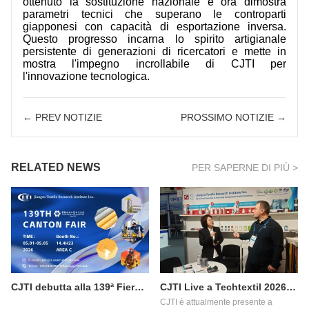
ottenuto la sostituzione nazionale e ora dimostra
parametri tecnici che superano le controparti
giapponesi con capacità di esportazione inversa.
Questo progresso incarna lo spirito artigianale
persistente di generazioni di ricercatori e mette in
mostra l'impegno incrollabile di CJTI per
l'innovazione tecnologica.
← PREV NOTIZIE
PROSSIMO NOTIZIE →
RELATED NEWS
PER SAPERNE DI PIÙ >
CJTI debutta alla 139ª Fiera di Canton, Fase 3: portare innovazioni tessili funzionali agli acquirenti di tutto il mondo.
CJTI Live a Techtextil 2026: Presentazione delle innovazioni nel settore dei tessuti funzionali.
CJTI è attualmente presente a