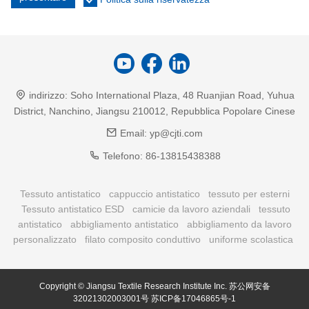
indirizzo:
Soho International Plaza, 48 Ruanjian Road, Yuhua
District, Nanchino, Jiangsu 210012, Repubblica Popolare Cinese
Email:
yp@cjti.com
Telefono:
86-13815438388
Tessuto antistatico
cappuccio antistatico
tessuto per esterni
Tessuto antistatico ESD
camicie da lavoro aziendali
tessuto
antistatico
abbigliamento antistatico
abbigliamento da lavoro
personalizzato
filato composito conduttivo
uniforme scolastica
Copyright © Jiangsu Textile Research Institute Inc.
苏公网安备
32021302003001号
苏ICP备17046865号-1