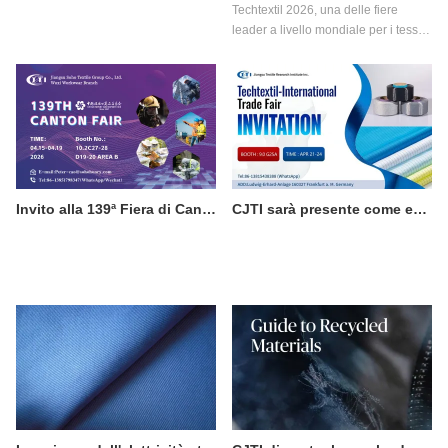
Techtextil 2026, una delle fiere
leader a livello mondiale per i tessuti
tecnici e i non tessuti, che si svolge
dal 21 al 24 aprile 2026 a
Francoforte sul Meno.
Invito alla 139ª Fiera di Canton: scoprite le soluzioni di abbigliamento protettivo professionale di CJTI.
CJTI sarà presente come espositore a Techtextil 2026 a Francoforte.