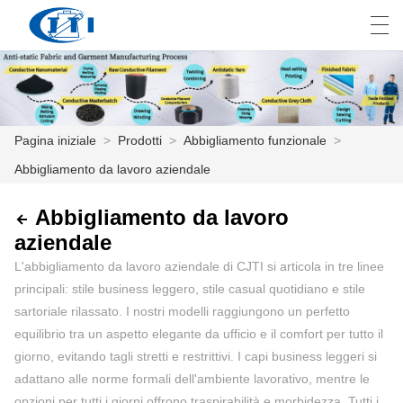
العربية
česky
Deutsch
English
E
Pagina iniziale
>
Prodotti
>
Abbigliamento funzionale
>
Abbigliamento da lavoro aziendale
PAGINA INIZIALE
PRODOTTI
Abbigliamento da lavoro
aziendale
PERSONALIZZAZIONE
L'abbigliamento da lavoro aziendale di CJTI si articola in tre linee
principali: stile business leggero, stile casual quotidiano e stile
CHI SIAMO
sartoriale rilassato. I nostri modelli raggiungono un perfetto
NOTIZIE
equilibrio tra un aspetto elegante da ufficio e il comfort per tutto il
giorno, evitando tagli stretti e restrittivi. I capi business leggeri si
INDUSTRIA
adattano alle norme formali dell'ambiente lavorativo, mentre le
opzioni per tutti i giorni offrono traspirabilità e morbidezza. Tutti i