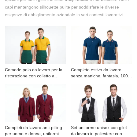
CONTATTATECI
capi mantengono silhouette pulite per soddisfare le diverse
esigenze di abbigliamento aziendale in vari contesti lavorativi.
VIDEO
Comode polo da lavoro per la
Completo estivo da lavoro
ristorazione con colletto a
senza maniche, fantasia, 100%
contrasto
cotone.
Completi da lavoro anti-pilling
Set uniforme unisex con gilet
per uomo e donna, uniformi
da lavoro in poliestere con