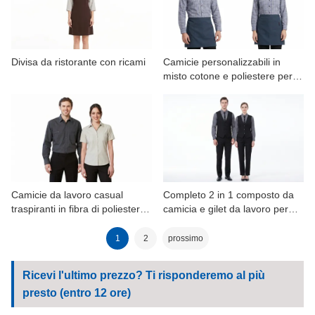
Divisa da ristorante con ricami
Camicie personalizzabili in
misto cotone e poliestere per
divise da panetteria e
ristorante.
Camicie da lavoro casual
Completo 2 in 1 composto da
traspiranti in fibra di poliestere
camicia e gilet da lavoro per
per uomo e donna,
giovani professionisti in
primavera/autunno
primavera e autunno.
1
2
prossimo
Ricevi l'ultimo prezzo? Ti risponderemo al più
presto (entro 12 ore)