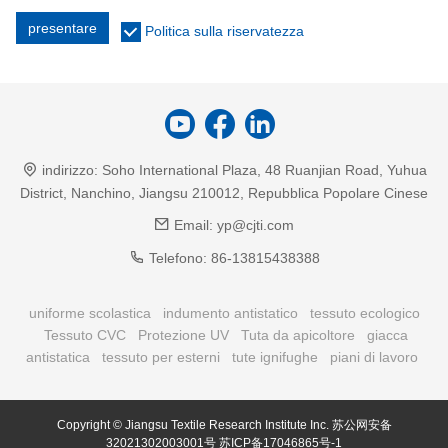
presentare
Politica sulla riservatezza
indirizzo:
Soho International Plaza, 48 Ruanjian Road, Yuhua
District, Nanchino, Jiangsu 210012, Repubblica Popolare Cinese
Email:
yp@cjti.com
Telefono:
86-13815438388
uniforme scolastica
indumento antistatico
tessuto ecologico
Tessuto CVC
Protezione UV
Tuta da apicoltore
giacca
antistatica
tessuto per esterni
tute ignifughe
piani di lavoro
Copyright © Jiangsu Textile Research Institute Inc.
苏公网安备
32021302003001号
苏ICP备17046865号-1