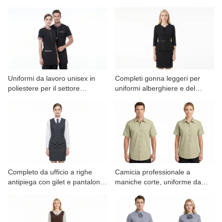
aziendali
finiture a pois personalizzate
per il settore alberghiero.
Uniformi da lavoro unisex in
Completi gonna leggeri per
poliestere per il settore
uniformi alberghiere e del
alberghiero con finiture a righe.
settore alberghiero, vendita
all'ingrosso.
Completo da ufficio a righe
Camicia professionale a
antipiega con gilet e pantaloni
maniche corte, uniforme da
per donna - Servizio OEM
lavoro