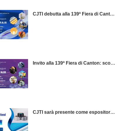
CJTI debutta alla 139ª Fiera di Canton, Fase 3: portare innovazioni tessili funzionali agli acquirenti di tutto il mondo.
Invito alla 139ª Fiera di Canton: scoprite le soluzioni di abbigliamento protettivo professionale di CJTI.
CJTI sarà presente come espositore a Techtextil 2026 a Francoforte.