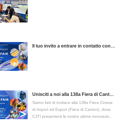
Il tuo invito a entrare in contatto con l'eccellenza: visita CJTI alla 138a Fiera di Canton
Unisciti a noi alla 138a Fiera di Canton: scopri l'abbigliamento protettivo avanzato di CJTI
Siamo lieti di invitarvi alla 138a Fiera Cinese
di Import ed Export (Fiera di Canton), dove
CJTI presenterà le nostre ultime innovazioni
in materia di indumenti protettivi da lavoro. In