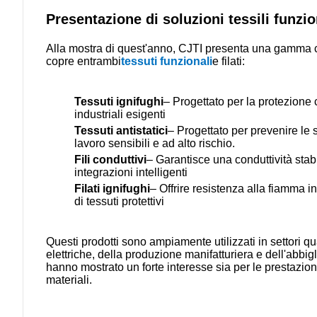
Presentazione di soluzioni tessili funzi
Alla mostra di quest'anno, CJTI presenta una gamma com
copre entrambi
tessuti funzionali
e filati:
Tessuti ignifughi
– Progettato per la protezione c
industriali esigenti
Tessuti antistatici
– Progettato per prevenire le s
lavoro sensibili e ad alto rischio.
Fili conduttivi
– Garantisce una conduttività stabi
integrazioni intelligenti
Filati ignifughi
– Offrire resistenza alla fiamma i
di tessuti protettivi
Questi prodotti sono ampiamente utilizzati in settori qua
elettriche, della produzione manifatturiera e dell'abbigl
hanno mostrato un forte interesse sia per le prestazioni 
materiali.