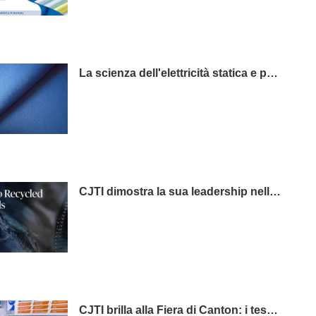
La scienza dell'elettricità statica e perché è importante nell'abbigliamento da lavoro
CJTI dimostra la sua leadership nella produzione sostenibile con un'innovazione tessile certificata ecocompatibile
CJTI brilla alla Fiera di Canton: i tessuti funzionali rubano la scena con un'esposizione tecnologica