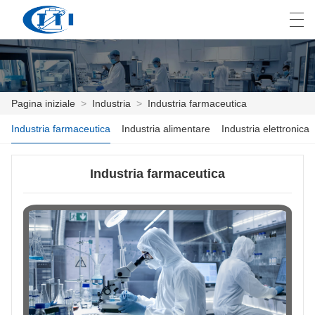
العربية
česky
Deutsch
English
E
Pagina iniziale
>
Industria
>
Industria farmaceutica
Industria farmaceutica
Industria alimentare
Industria elettronica
PAGINA INIZIALE
PRODOTTI
Industria farmaceutica
PERSONALIZZAZIONE
CHI SIAMO
NOTIZIE
INDUSTRIA