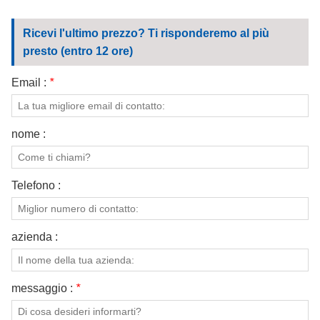
DOT
Ricevi l'ultimo prezzo? Ti risponderemo al più
presto (entro 12 ore)
Email :
*
nome :
Telefono :
azienda :
messaggio :
*