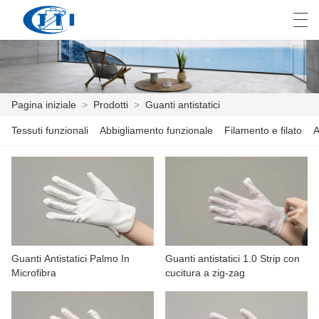
العربية
česky
Deutsch
English
E
Pagina iniziale
>
Prodotti
>
Guanti antistatici
Tessuti funzionali
Abbigliamento funzionale
Filamento e filato
A
PAGINA INIZIALE
PRODOTTI
PERSONALIZZAZIONE
CHI SIAMO
Guanti Antistatici Palmo In
Guanti antistatici 1.0 Strip con
NOTIZIE
Microfibra
cucitura a zig-zag
INDUSTRIA