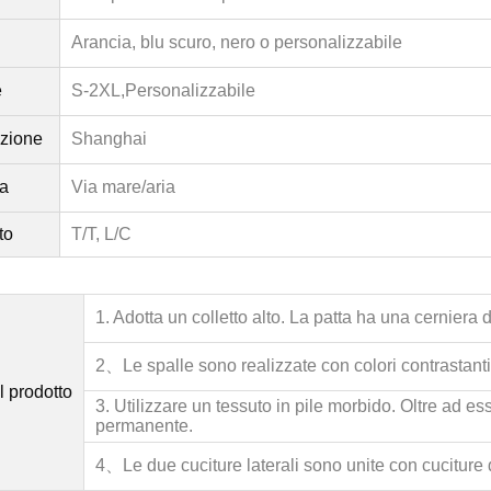
Arancia
, blu scuro, nero o personalizzabile
e
S-2XL,
Personalizzabile
izione
Shanghai
a
Via mare/aria
to
T/T, L/C
1. Adotta un colletto alto. La patta ha una cerniera d
2、
Le spalle sono realizzate con colori contrastant
l prodotto
3. Utilizzare un tessuto in pile morbido. Oltre ad 
permanente.
4、
Le due cuciture laterali sono unite con cuciture 