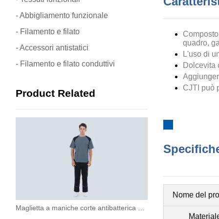
Caratteris
- Abbigliamento funzionale
- Filamento e filato
Composto
quadro, gar
- Accessori antistatici
L'uso di u
- Filamento e filato conduttivi
Dolcevita 
Aggiungere
CJTI può p
Product Related
Specifiche
Nome del pro
Maglietta a maniche corte antibatterica e antistatica
Material