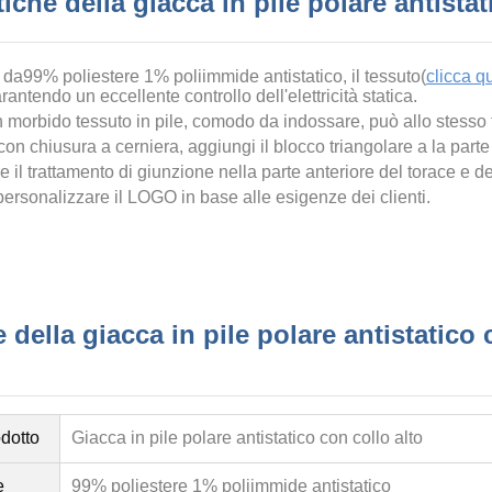
tiche della giacca in pile polare antistat
 da
99% poliestere 1% poliimmide antistatico
, il tessuto(
clicca qu
antendo un eccellente controllo dell'elettricità statica.
n morbido tessuto in pile, comodo da indossare, può allo stesso te
con chiusura a cerniera, aggiungi il blocco triangolare a
la parte
 il trattamento di giunzione nella parte anteriore del torace e d
ersonalizzare il LOGO in base alle esigenze dei clienti.
 della giacca in pile polare antistatico 
dotto
Giacca in pile polare antistatico con collo alto
e
99% poliestere 1% poliimmide antistatico