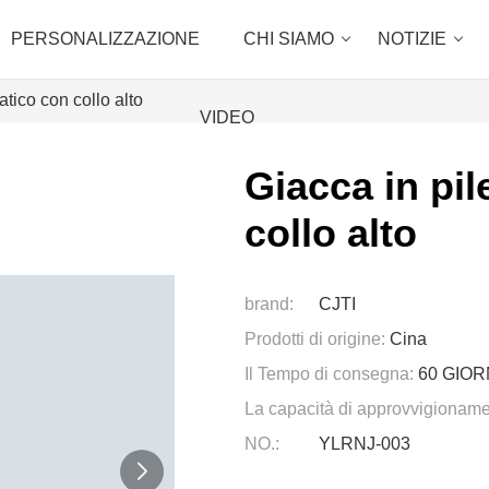
PERSONALIZZAZIONE
CHI SIAMO
NOTIZIE
atico con collo alto
VIDEO
Giacca in pil
collo alto
brand:
CJTI
Prodotti di origine:
Cina
Il Tempo di consegna:
60 GIOR
La capacità di approvvigioname
NO.:
YLRNJ-003