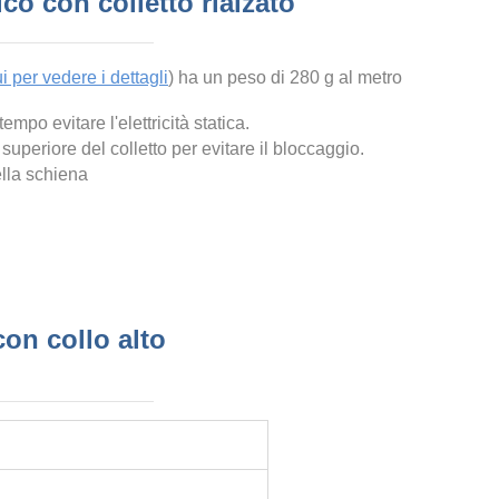
ico con colletto rialzato
i per vedere i dettagli
) ha un peso di 280 g al metro
mpo evitare l'elettricità statica.
 superiore del colletto
per evitare il bloccaggio.
ella schiena
con collo alto