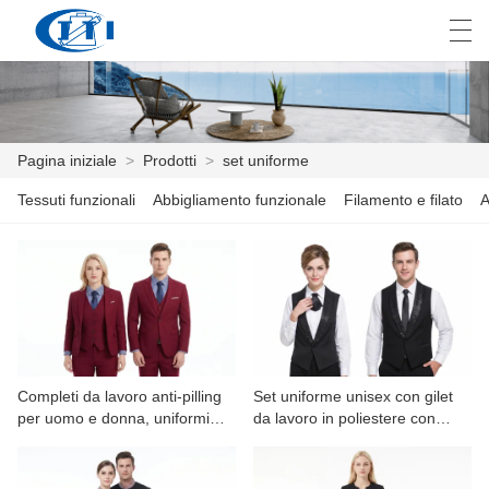
العربية
česky
Deutsch
English
E
Pagina iniziale
>
Prodotti
>
set uniforme
Tessuti funzionali
Abbigliamento funzionale
Filamento e filato
A
PAGINA INIZIALE
PRODOTTI
PERSONALIZZAZIONE
CHI SIAMO
Completi da lavoro anti-pilling
Set uniforme unisex con gilet
NOTIZIE
per uomo e donna, uniformi
da lavoro in poliestere con
aziendali
finiture a pois personalizzate
INDUSTRIA
per il settore alberghiero.