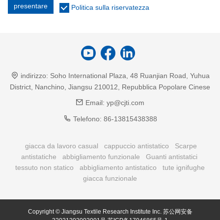
presentare
Politica sulla riservatezza
indirizzo:
Soho International Plaza, 48 Ruanjian Road, Yuhua
District, Nanchino, Jiangsu 210012, Repubblica Popolare Cinese
Email:
yp@cjti.com
Telefono:
86-13815438388
giacca da lavoro casual
cappuccio antistatico
Scarpe
antistatiche
abbigliamento funzionale
Guanti antistatici
tessuto non statico
abbigliamento antistatico
tute ignifughe
giacca funzionale
Copyright © Jiangsu Textile Research Institute Inc.
苏公网安备