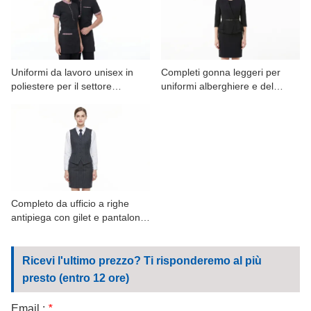
CONTATTATECI
VIDEO
Uniformi da lavoro unisex in
Completi gonna leggeri per
poliestere per il settore
uniformi alberghiere e del
alberghiero con finiture a righe.
settore alberghiero, vendita
all'ingrosso.
Completo da ufficio a righe
antipiega con gilet e pantaloni
per donna - Servizio OEM
Ricevi l'ultimo prezzo? Ti risponderemo al più
presto (entro 12 ore)
Email :
*