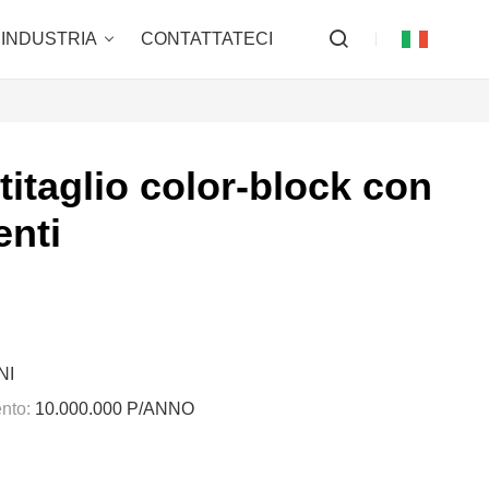
INDUSTRIA
CONTATTATECI
itaglio color-block con
enti
NI
nto:
10.000.000 P/ANNO