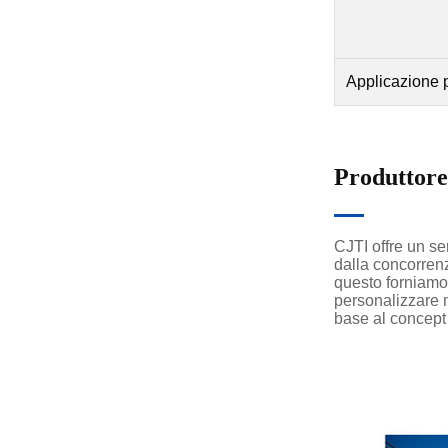
Applicazione p
Produttore
CJTI offre un se
dalla concorren
questo forniamo s
personalizzare m
base al concept 