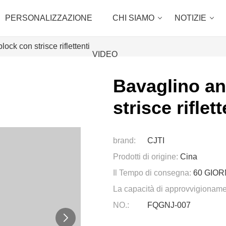
PERSONALIZZAZIONE
CHI SIAMO
NOTIZIE
lock con strisce riflettenti
VIDEO
Bavaglino ant
strisce riflett
brand:
CJTI
Prodotti di origine:
Cina
Il Tempo di consegna:
60 GIOR
La capacità di approvvigioname
NO.:
FQGNJ-007