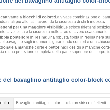
tiche del bavaglino antitaglio color-bloc
cattivante a blocchi di colore:
La vivace combinazione di pannel
dustriali più affollati, favorendo la sicurezza di chi li indossa.
flettenti per una maggiore visibilità:
Le strisce riflettenti posiz
te la visibilità e la sicurezza nelle aree di lavoro scarsamente i
bbia posteriore in resina:
Una robusta fibbia in resina nera su
à del bavaglino sugli indumenti, garantendo comfort e una chiusur
nzionale a maniche corte e pettorina:
Il design a maniche corte 
cia e una protezione completa della parte superiore del corpo, id
 del bavaglino antitaglio color-block con
dotto
Bavaglino antitaglio color-block con strisce riflettenti