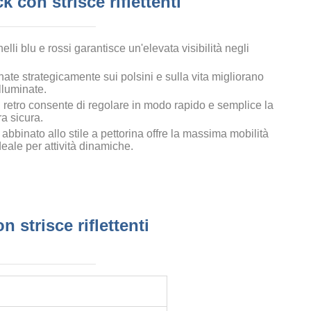
k con strisce riflettenti
li blu e rossi garantisce un'elevata visibilità negli
ionate strategicamente sui polsini e sulla vita migliorano
lluminate.
l retro consente di regolare in modo rapido e semplice la
a sicura.
abbinato allo stile a pettorina offre la massima mobilità
eale per attività dinamiche.
 strisce riflettenti