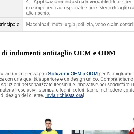
4、
Applicazione industriale versatile:
Ideale per 
di componenti aerospaziali e nei sistemi di taglio rob
alto rischio.
rincipale
Macchinari, metallurgia, edilizia, vetro e altri settori 
 di indumenti antitaglio OEM e ODM
rvizio unico senza pari
Soluzioni OEM e ODM
per l'abbigliamen
za con una qualità superiore e un design unico. Comprendiamo p
oluzioni personalizzate flessibili e innovative per soddisfare i requ
ateriali esclusivi, stampare loghi, colori, taglie, richiedere con
di design del cliente.
Invia richiesta ora
!