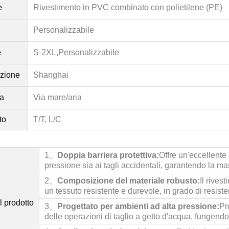
e
Rivestimento in PVC combinato con polietilene (PE)
Personalizzabile
e
S-2XL,
Personalizzabile
izione
Shanghai
a
Via mare/aria
to
T/T, L/C
1、
Doppia barriera protettiva:
Offre un'eccellente
pressione sia ai tagli accidentali, garantendo la m
2、
Composizione del materiale robusto:
Il rives
un tessuto resistente e durevole, in grado di resiste
l prodotto
3、
Progettato per ambienti ad alta pressione:
Pr
delle operazioni di taglio a getto d'acqua, fungendo d