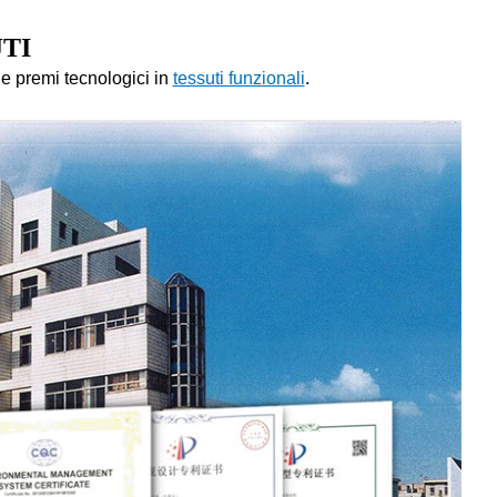
JTI
 e premi tecnologici in
tessuti funzionali
.