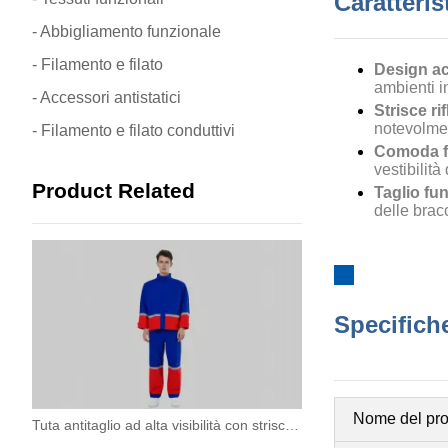
Caratteris
- Abbigliamento funzionale
- Filamento e filato
Design ac
ambienti in
- Accessori antistatici
Strisce ri
notevolmen
- Filamento e filato conduttivi
Comoda fi
vestibilit
Product Related
Taglio fu
delle brac
Specifiche
Nome del pro
Tuta antitaglio ad alta visibilità con strisce riflettenti