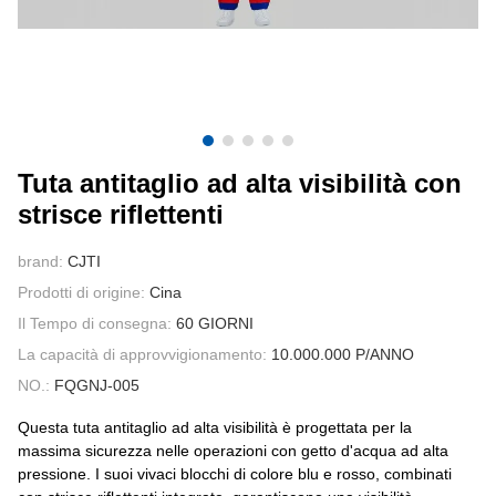
CONTATTATECI
VIDEO
Tuta antitaglio ad alta visibilità con
strisce riflettenti
brand:
CJTI
Prodotti di origine:
Cina
Il Tempo di consegna:
60 GIORNI
La capacità di approvvigionamento:
10.000.000 P/ANNO
NO.:
FQGNJ-005
Questa tuta antitaglio ad alta visibilità è progettata per la
massima sicurezza nelle operazioni con getto d'acqua ad alta
pressione. I suoi vivaci blocchi di colore blu e rosso, combinati