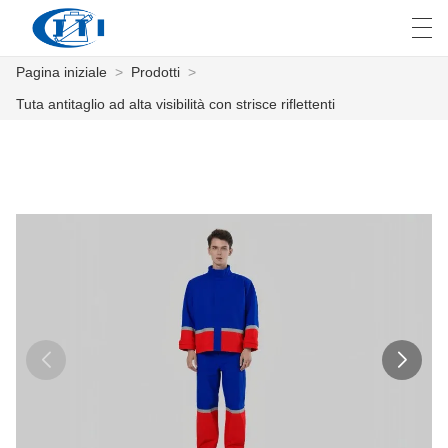
Pagina iniziale
>
Prodotti
>
العربية
česky
Deutsch
English
E
Tuta antitaglio ad alta visibilità con strisce riflettenti
PAGINA INIZIALE
PRODOTTI
PERSONALIZZAZIONE
CHI SIAMO
NOTIZIE
INDUSTRIA