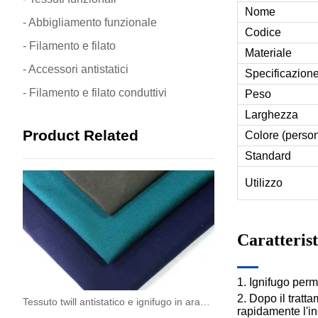
Nome
- Abbigliamento funzionale
Codice
- Filamento e filato
Materiale
- Accessori antistatici
Specificazion
- Filamento e filato conduttivi
Peso
Larghezza
Product Related
Colore (person
Standard
Utilizzo
Caratteris
1. Ignifugo perm
2. Dopo il tratt
Tessuto twill antistatico e ignifugo in aramide IIIA da 260 g/m² (93/5/2)
rapidamente l'in