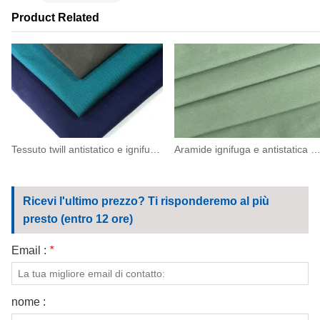
Product Related
Tessuto twill antistatico e ignifugo in aramide IIIA da 260 g/m² (93/5/2)
Aramide ignifuga e antistatica ESD 150 (93/
Ricevi l'ultimo prezzo? Ti risponderemo al più
presto (entro 12 ore)
Email :
*
nome :