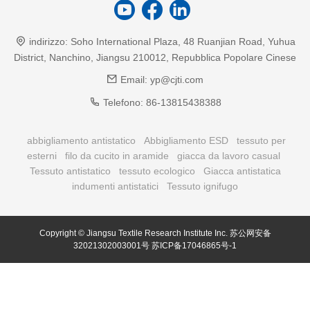
indirizzo:
Soho International Plaza, 48 Ruanjian Road, Yuhua
District, Nanchino, Jiangsu 210012, Repubblica Popolare Cinese
Email:
yp@cjti.com
Telefono:
86-13815438388
abbigliamento antistatico
Abbigliamento ESD
tessuto per
esterni
filo da cucito in aramide
giacca da lavoro casual
Tessuto antistatico
tessuto ecologico
Giacca antistatica
indumenti antistatici
Tessuto ignifugo
Copyright © Jiangsu Textile Research Institute Inc.
苏公网安备
32021302003001号
苏ICP备17046865号-1