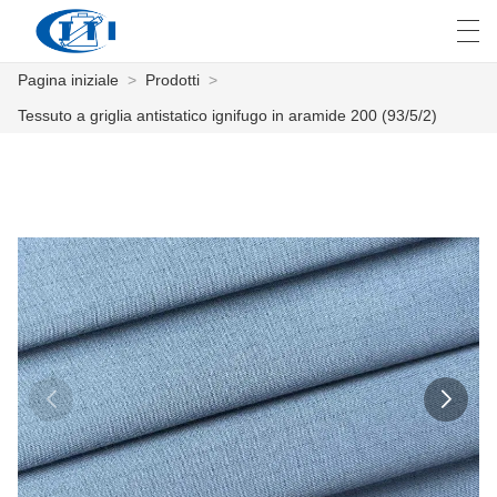
Pagina iniziale
>
Prodotti
>
العربية
česky
Deutsch
English
E
Tessuto a griglia antistatico ignifugo in aramide 200 (93/5/2)
PAGINA INIZIALE
PRODOTTI
PERSONALIZZAZIONE
CHI SIAMO
NOTIZIE
INDUSTRIA