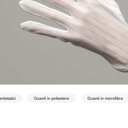
ntistatici
Guanti in poliestere
Guanti in microfibra