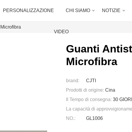
PERSONALIZZAZIONE
CHI SIAMO
NOTIZIE
 Microfibra
VIDEO
Guanti Antist
Microfibra
brand:
CJTI
Prodotti di origine:
Cina
Il Tempo di consegna:
30 GIOR
La capacità di approvvigioname
NO.:
GL1006