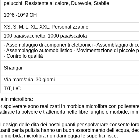
pelucchi, Resistente al calore, Durevole, Stabile
10^
6
-10^
9
OH
XS, S, M, L, XL, XXL, Personalizzabile
100 paia/sacchetto, 1000 paia/scatola
- Assemblaggio di componenti elettronici - Assemblaggio di 
- Assemblaggio automobilistico - Movimentazione di piccole p
- Controllo qualità
Shangai
Via mare/aria, 30 giorni
T/T, L/C
ia in microfibra:
r spolverare sono realizzati in morbida microfibra con poliestere,
ttirare la polvere e trattenerla nelle fibre lunghe e morbide, i
l design delle dita dei nostri guanti per spolverare consente loro 
i guanti per la pulizia hanno un buon assorbimento dell'acqua, d
ro morbida microfibra non danneggia le superfici lisce.