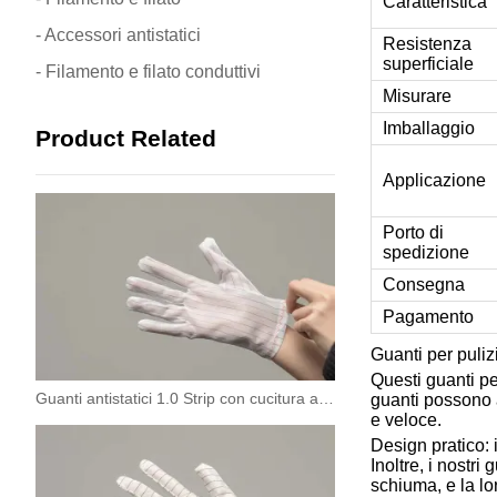
Caratteristica
- Accessori antistatici
Resistenza
superficiale
- Filamento e filato conduttivi
Misurare
Imballaggio
Product Related
Applicazione
Porto di
spedizione
Consegna
Pagamento
Guanti per puliz
Questi guanti pe
Guanti antistatici 1.0 Strip con cucitura a zig-zag
guanti possono a
e veloce.
Design pratico: i
Inoltre, i nostr
schiuma, e la lo