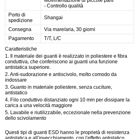
Movimentazione di piccole parti
- Controllo qualità
Porto di
Shangai
spedizione
Consegna
Via mare/aria, 30 giorni
Pagamento
T/T, L/C
Caratteristiche
1. Il materiale dei guanti è realizzato in poliestere e fibra
conduttiva, che conferiscono ai guanti una funzione
antistatica superiore.
2. Anti-sudorazione e antiscivolo, molto comodo da
indossare
3. Guanto in materiale poliestere, senza cuciture,
antistatico
4. Filo conduttivo distanziato ogni 10 mm per dissipare la
carica a una velocità maggiore
5. Lavabile e riutilizzabile, eccezionale nella prevenzione
dello scivolamento
Questi tipi di guanti ESD hanno le proprietà di resistenza
antistatica e all'invecchiamento. con l'effetto antistatico