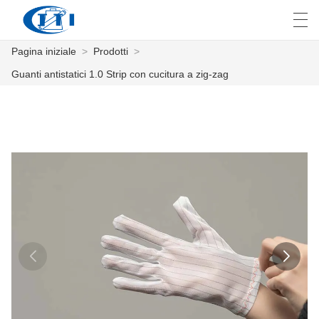
Pagina iniziale
>
Prodotti
>
العربية
česky
Deutsch
English
E
Guanti antistatici 1.0 Strip con cucitura a zig-zag
PAGINA INIZIALE
PRODOTTI
PERSONALIZZAZIONE
CHI SIAMO
NOTIZIE
INDUSTRIA