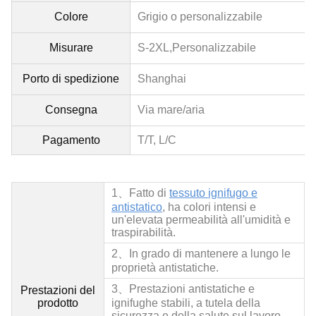
Colore
Grigio o personalizzabile
Misurare
S-2XL,
Personalizzabile
Porto di spedizione
Shanghai
Consegna
Via mare/aria
Pagamento
T/T, L/C
1、
Fatto di
tessuto ignifugo e
antistatico
, ha colori intensi e
un'elevata permeabilità all'umidità e
traspirabilità.
2、
In grado di mantenere a lungo le
proprietà antistatiche.
3、
Prestazioni antistatiche e
Prestazioni del
prodotto
ignifughe stabili, a tutela della
sicurezza e della salute sul lavoro.