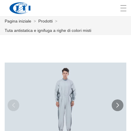
Pagina iniziale
>
Prodotti
>
العربية
česky
Deutsch
English
E
Tuta antistatica e ignifuga a righe di colori misti
PAGINA INIZIALE
PRODOTTI
PERSONALIZZAZIONE
CHI SIAMO
NOTIZIE
INDUSTRIA