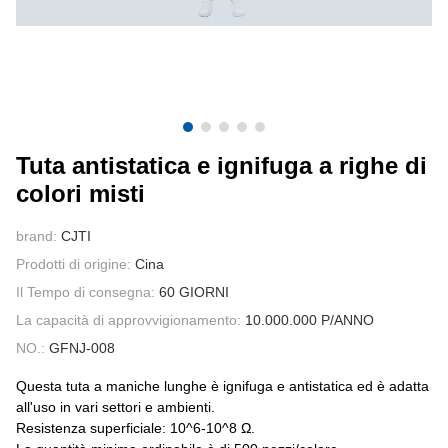
CONTATTATECI
VIDEO
Tuta antistatica e ignifuga a righe di
colori misti
brand:
CJTI
Prodotti di origine:
Cina
Il Tempo di consegna:
60 GIORNI
La capacità di approvvigionamento:
10.000.000 P/ANNO
NO.:
GFNJ-008
Questa tuta a maniche lunghe è ignifuga e antistatica ed è adatta
all'uso in vari settori e ambienti.
Resistenza superficiale: 10^6-10^8 Ω.