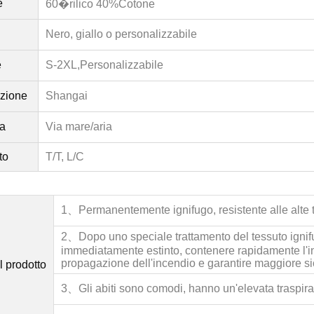
e
60�rilico 40%Cotone
Nero, giallo o personalizzabile
e
S-2XL,
Personalizzabile
izione
Shangai
a
Via mare/aria
to
T/T, L/C
1、
Permanentemente ignifugo, resistente alle alte
2、
Dopo uno speciale trattamento del tessuto ignif
immediatamente estinto, contenere rapidamente l'ince
propagazione dell'incendio e garantire maggiore sic
l prodotto
3、
Gli abiti sono comodi, hanno un'elevata traspirab