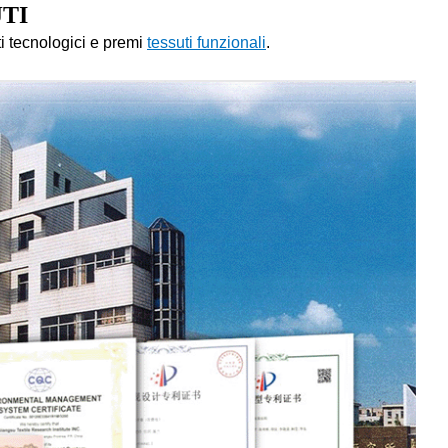
JTI
ti tecnologici e premi
tessuti funzionali
.