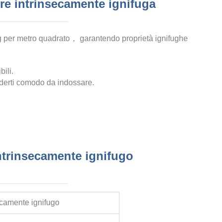
ore intrinsecamente ignifuga
g per metro quadrato
， garantendo proprietà ignifughe
ili.
enderti comodo da indossare.
intrinsecamente ignifugo
secamente ignifugo