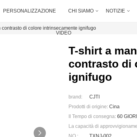
PERSONALIZZAZIONE
CHI SIAMO
NOTIZIE
 contrasto di colore intrinsecamente ignifugo
VIDEO
T-shirt a ma
contrasto di
ignifugo
brand:
CJTI
Prodotti di origine:
Cina
Il Tempo di consegna:
60 GIOR
La capacità di approvvigioname
NO.:
TXNJ-002