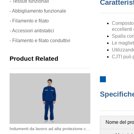
Caratteris
- Tessuti funzionali
- Abbigliamento funzionale
- Filamento e filato
Composto 
eccellenti 
- Accessori antistatici
Spalla con
- Filamento e filato conduttivi
Le magliet
Utilizzand
CJTI può p
Product Related
Specifiche
Nome del pro
Indumenti da lavoro ad alta protezione contro l'arco elettrico per operazioni elettriche ad alto rischio