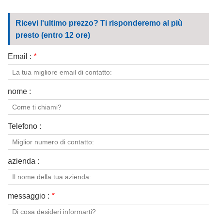
Ricevi l'ultimo prezzo? Ti risponderemo al più
presto (entro 12 ore)
Email :
*
nome :
Telefono :
azienda :
messaggio :
*