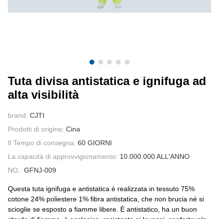
CONTATTATECI
VIDEO
Tuta divisa antistatica e ignifuga ad
alta visibilità
brand:
CJTI
Prodotti di origine:
Cina
Il Tempo di consegna:
60 GIORNI
La capacità di approvvigionamento:
10.000.000 ALL'ANNO
NO.:
GFNJ-009
Questa tuta ignifuga e antistatica è realizzata in tessuto 75%
cotone 24% poliestere 1% fibra antistatica, che non brucia né si
scioglie se esposto a fiamme libere. È antistatico, ha un buon