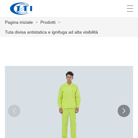
Pagina iniziale
>
Prodotti
>
العربية
česky
Deutsch
English
E
Tuta divisa antistatica e ignifuga ad alta visibilità
PAGINA INIZIALE
PRODOTTI
PERSONALIZZAZIONE
CHI SIAMO
NOTIZIE
INDUSTRIA