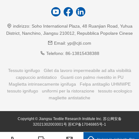
indirizzo:
Soho International Plaza, 48 Ruanjian Road, Yuhua
District, Nanchino, Jiangsu 210012, Repubblica Popolare Cinese
Email:
yp@cjti.com
Telefono:
86-13815438388
Tessuto ignifugo
Gilet da lavoro impermeabile ad alta visibilità
cappuccio antistatico
Guanti con palmo rivestito in PU
Maglietta intrinsecamente ignifuga
Felpa antitaglio UHMWPE
tessuto ignifugo
uniformi per la ristorazione
tessuto ecologico
magliette antistatiche
Copyright © Jiangsu Textile Research Institute Inc.
苏公网安备
32021302003001号
苏ICP备17046865号-1