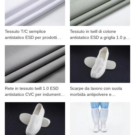
CONTATTATECI
VIDEO
Tessuto T/C semplice
Tessuto in twill di cotone
antistatico ESD per prodotti
antistatico ESD a griglia 1.0 per
petrolchimici, automobili,
abbigliamento da lavoro
produzione commerciale
Rete in tessuto twill 1.0 ESD
Scarpe da lavoro con suola
antistatico CVC per indumenti
morbida antipolvere e
da lavoro
antistatiche in PU