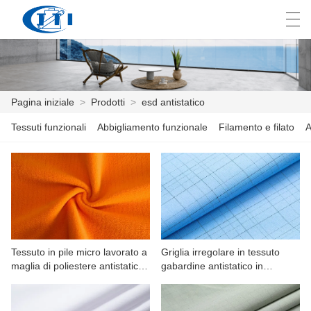
العربية
česky
Deutsch
English
E
Pagina iniziale
>
Prodotti
>
esd antistatico
Tessuti funzionali
Abbigliamento funzionale
Filamento e filato
A
PAGINA INIZIALE
PRODOTTI
PERSONALIZZAZIONE
CHI SIAMO
Tessuto in pile micro lavorato a
Griglia irregolare in tessuto
NOTIZIE
maglia di poliestere antistatico
gabardine antistatico in
ESD
poliestere ESD per abiti da
INDUSTRIA
lavoro