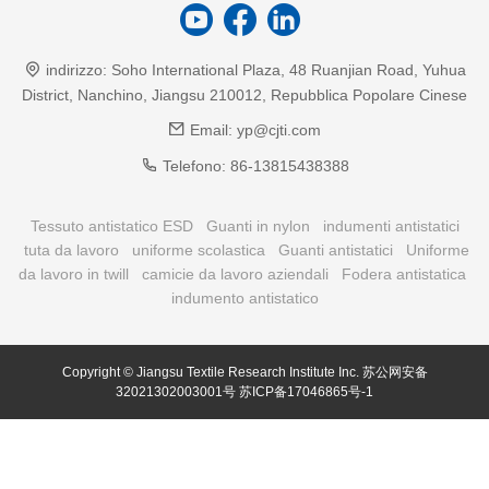
indirizzo:
Soho International Plaza, 48 Ruanjian Road, Yuhua
District, Nanchino, Jiangsu 210012, Repubblica Popolare Cinese
Email:
yp@cjti.com
Telefono:
86-13815438388
Tessuto antistatico ESD
Guanti in nylon
indumenti antistatici
tuta da lavoro
uniforme scolastica
Guanti antistatici
Uniforme
da lavoro in twill
camicie da lavoro aziendali
Fodera antistatica
indumento antistatico
Copyright © Jiangsu Textile Research Institute Inc.
苏公网安备
32021302003001号
苏ICP备17046865号-1