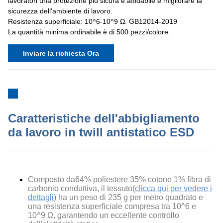
lavoratori una protezione più sicura e affidabile e migliorare la
sicurezza dell'ambiente di lavoro.
Resistenza superficiale: 10^6-10^9 Ω. GB12014-2019
La quantità minima ordinabile è di 500 pezzi/colore.
Inviare la richiesta Ora
Caratteristiche dell'abbigliamento
da lavoro in twill antistatico ESD
Composto da
64% poliestere 35% cotone 1% fibra di
carbonio conduttiva
, il tessuto(
clicca qui per vedere i
dettagli
) ha un peso di 235 g per metro quadrato e
una resistenza superficiale compresa tra 10^6 e
10^9 Ω, garantendo un eccellente controllo