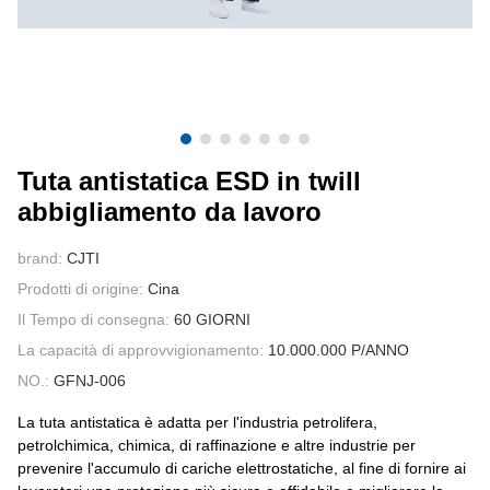
CONTATTATECI
VIDEO
Tuta antistatica ESD in twill
abbigliamento da lavoro
brand:
CJTI
Prodotti di origine:
Cina
Il Tempo di consegna:
60 GIORNI
La capacità di approvvigionamento:
10.000.000 P/ANNO
NO.:
GFNJ-006
La tuta antistatica è adatta per l'industria petrolifera,
petrolchimica, chimica, di raffinazione e altre industrie per
prevenire l'accumulo di cariche elettrostatiche, al fine di fornire ai