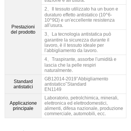
trazione e all'usura.
2、
Il tessuto utilizzato ha un buon e
duraturo effetto antistatico (10^6-
10^9Ω) e un'eccellente resistenza
all'usura.
Prestazioni
del prodotto
3、
La tecnologia antistatica può
garantire la sicurezza durante il
lavoro, è il tessuto ideale per
l'abbigliamento da lavoro.
4、
Traspirante, assorbe l'umidità e
lascia che la pelle respiri
naturalmente.
GB12014
-2019"Abbigliamento
Standard
antistatico"Standard
antistatici
EN1149
Laboratorio, petrolchimica, minerali,
Applicazione
elettronica ed elettrodomestici,
principale
alimenti, difesa nazionale, produzione
commerciale, automobili, ecc.