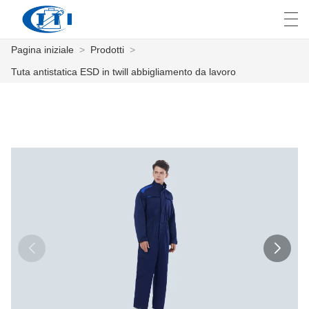
Pagina iniziale
>
Prodotti
>
العربية
česky
Deutsch
English
E
Tuta antistatica ESD in twill abbigliamento da lavoro
PAGINA INIZIALE
PRODOTTI
PERSONALIZZAZIONE
CHI SIAMO
NOTIZIE
INDUSTRIA