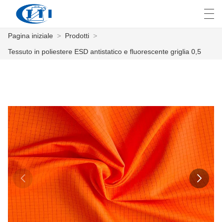
Pagina iniziale
>
Prodotti
>
العربية
česky
Deutsch
English
E
Tessuto in poliestere ESD antistatico e fluorescente griglia 0,5
PAGINA INIZIALE
PRODOTTI
PERSONALIZZAZIONE
CHI SIAMO
NOTIZIE
INDUSTRIA