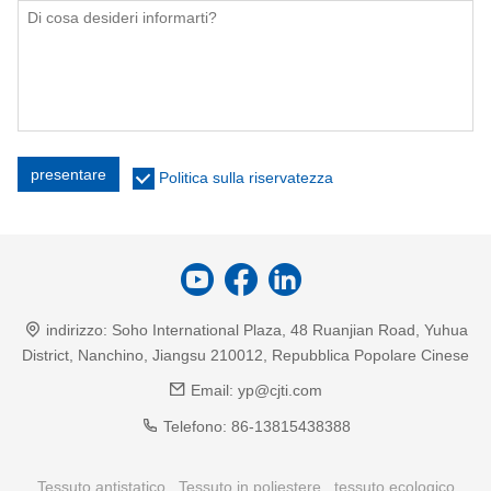
presentare
Politica sulla riservatezza
indirizzo:
Soho International Plaza, 48 Ruanjian Road, Yuhua
District, Nanchino, Jiangsu 210012, Repubblica Popolare Cinese
Email:
yp@cjti.com
Telefono:
86-13815438388
Tessuto antistatico
Tessuto in poliestere
tessuto ecologico