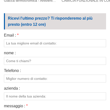
Giacca termocromica - Antivento e impermeabile con rivestimento in PU
Ricevi l'ultimo prezzo? Ti risponderemo al più
presto (entro 12 ore)
Email :
*
nome :
Telefono :
azienda :
messaggio :
*