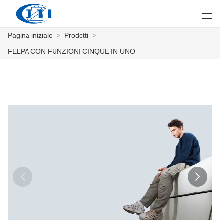
Pagina iniziale
>
Prodotti
>
العربية
česky
Deutsch
English
E
FELPA CON FUNZIONI CINQUE IN UNO
PAGINA INIZIALE
PRODOTTI
PERSONALIZZAZIONE
CHI SIAMO
NOTIZIE
INDUSTRIA