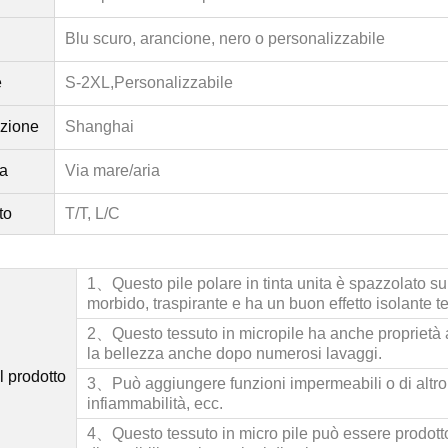
Blu scuro, arancione, nero o personalizzabile
e
S-2XL,
Personalizzabile
izione
Shanghai
a
Via mare/aria
to
T/T, L/C
1、
Questo pile polare in tinta unita è spazzolato su e
morbido, traspirante e ha un buon effetto isolante t
2、
Questo tessuto in micropile ha anche proprietà a
la bellezza anche dopo numerosi lavaggi.
l prodotto
3、
Può aggiungere funzioni impermeabili o di altro 
infiammabilità, ecc.
4、
Questo
tessuto in micro pile
può essere prodotto