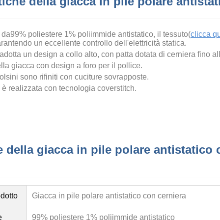
tiche della giacca in pile polare antista
 da
99% poliestere 1% poliimmide antistatico
, il tessuto(
clicca qu
antendo un eccellente controllo dell'elettricità statica.
dotta un design a collo alto, con patta dotata di cerniera fino all
lla giacca con design a foro per il pollice.
polsini sono rifiniti con cuciture sovrapposte.
è realizzata con tecnologia coverstitch.
 della giacca in pile polare antistatico
dotto
Giacca in pile polare antistatico con cerniera
e
99% poliestere 1% poliimmide antistatico