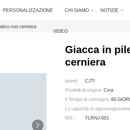
PERSONALIZZAZIONE
CHI SIAMO
NOTIZIE
tatico con cerniera
VIDEO
Giacca in pil
cerniera
brand:
CJTI
Prodotti di origine:
Cina
Il Tempo di consegna:
60 GIOR
La capacità di approvvigioname
NO.:
YLRNJ-001