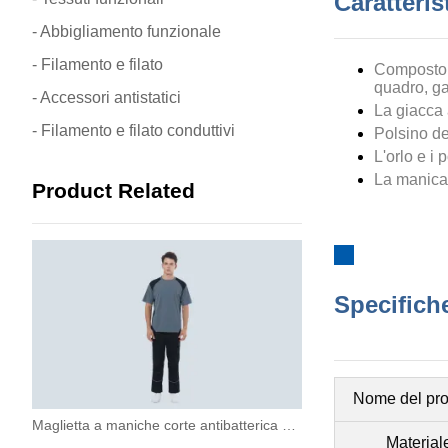
Caratteris
- Abbigliamento funzionale
- Filamento e filato
Composto
quadro, gar
- Accessori antistatici
La giacca a
- Filamento e filato conduttivi
Polsino de
L'orlo e i 
La manica 
Product Related
Specifiche
Nome del pro
Maglietta a maniche corte antibatterica e antistatica
Material