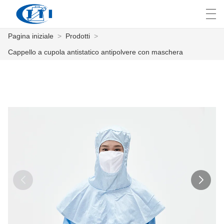
Pagina iniziale
>
Prodotti
>
العربية
česky
Deutsch
English
E
Cappello a cupola antistatico antipolvere con maschera
PAGINA INIZIALE
PRODOTTI
PERSONALIZZAZIONE
CHI SIAMO
NOTIZIE
INDUSTRIA