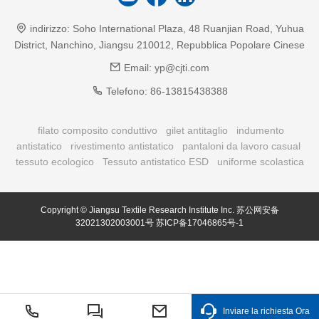
indirizzo:
Soho International Plaza, 48 Ruanjian Road, Yuhua
District, Nanchino, Jiangsu 210012, Repubblica Popolare Cinese
Email:
yp@cjti.com
Telefono:
86-13815438388
filato composito conduttivo
gilet antitaglio
indumento
antistatico
rivestimento antistatico
pantaloni da lavoro casual
tessuto ecologico
Tessuto antistatico ESD
uniforme scolastica
Copyright © Jiangsu Textile Research Institute Inc.
苏公网安备
32021302003001号
苏ICP备17046865号-1
Inviare la richiesta Ora