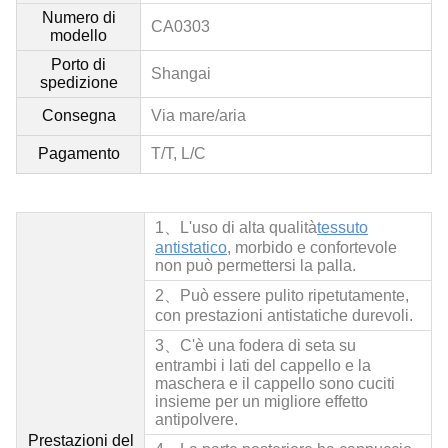
Numero di
CA0303
modello
Porto di
Shangai
spedizione
Consegna
Via mare/aria
Pagamento
T/T, L/C
1、L'uso di alta qualità
tessuto
antistatico
, morbido e confortevole
non può permettersi la palla.
2、
Può essere pulito ripetutamente,
con prestazioni antistatiche durevoli.
3、C'è una fodera di seta su
entrambi i lati del cappello e la
maschera e il cappello sono cuciti
insieme per un migliore effetto
antipolvere.
Prestazioni del