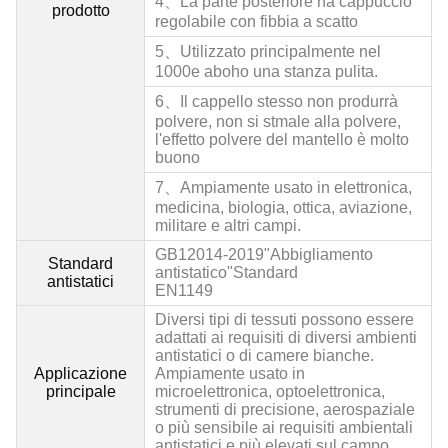
4、
La parte posteriore ha cappuccio
prodotto
regolabile con fibbia a scatto
5、Utilizzato principalmente nel
1000
e abo
ho una stanza pulita.
6、Il cappello stesso non produrrà
polvere, non si st
male alla polvere,
l'effetto polvere del mantello è molto
buono
7、Ampiamente usato in elettronica,
medicina, biologia, ottica, aviazione,
militare e altri campi.
GB12014-2019"Abbigliamento
Standard
antistatico"Standard
antistatici
EN1149
Diversi tipi di tessuti possono essere
adattati ai requisiti di diversi ambienti
antistatici o di camere bianche.
Applicazione
Ampiamente usato in
principale
microelettronica, optoelettronica,
strumenti di precisione, aerospaziale
o più sensibile ai requisiti ambientali
antistatici e più elevati sul campo.