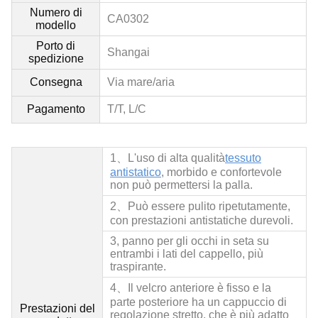
Numero di
CA0302
modello
Porto di
Shangai
spedizione
Consegna
Via mare/aria
Pagamento
T/T, L/C
1、L'uso di alta qualità
tessuto
antistatico
, morbido e confortevole
non può permettersi la palla.
2、
Può essere pulito ripetutamente,
con prestazioni antistatiche durevoli.
3, panno per gli occhi in seta su
entrambi i lati del cappello, più
traspirante.
4、
Il velcro anteriore è fisso e la
parte posteriore ha un cappuccio di
Prestazioni del
regolazione stretto, che è più adatto