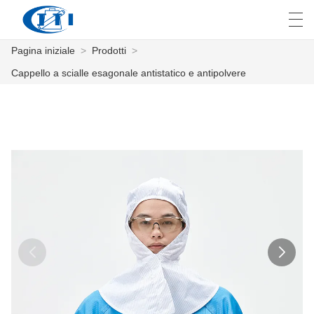
Pagina iniziale
>
Prodotti
>
العربية
česky
Deutsch
English
E
Cappello a scialle esagonale antistatico e antipolvere
PAGINA INIZIALE
PRODOTTI
PERSONALIZZAZIONE
CHI SIAMO
NOTIZIE
INDUSTRIA