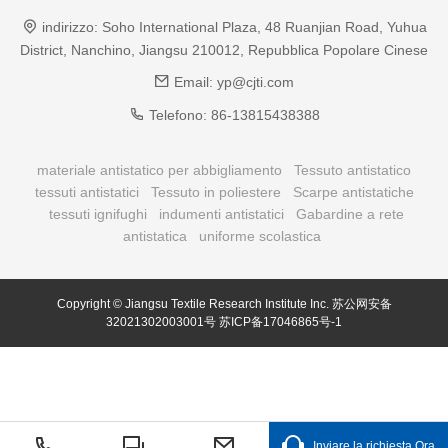
indirizzo:
Soho International Plaza, 48 Ruanjian Road, Yuhua
District, Nanchino, Jiangsu 210012, Repubblica Popolare Cinese
Email:
yp@cjti.com
Telefono:
86-13815438388
materiale antistatico per abbigliamento
Tessuto antistatico
tessuti antistatici
Tessuto in poliestere
Scarpe antistatiche
tessuti ignifughi
indumenti antistatici
Gabardine a rete
antistatica
uniforme scolastica
Copyright © Jiangsu Textile Research Institute Inc.
苏公网安备
32021302003001号
苏ICP备17046865号-1
Inviare la richiesta Ora