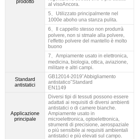
prodotto
al viso
Ancora.
5、Utilizzato principalmente nel
1000
e abo
ho una stanza pulita.
6、Il cappello stesso non produrrà
polvere, non si st
male alla polvere,
l'effetto polvere del mantello è molto
buono
7、Ampiamente usato in elettronica,
medicina, biologia, ottica, aviazione,
militare e altri campi.
GB12014-2019"Abbigliamento
Standard
antistatico"Standard
antistatici
EN1149
Diversi tipi di tessuti possono essere
adattati ai requisiti di diversi ambienti
antistatici o di camere bianche.
Applicazione
Ampiamente usato in
principale
microelettronica, optoelettronica,
strumenti di precisione, aerospaziale
o più sensibile ai requisiti ambientali
antistatici e più elevati sul campo.