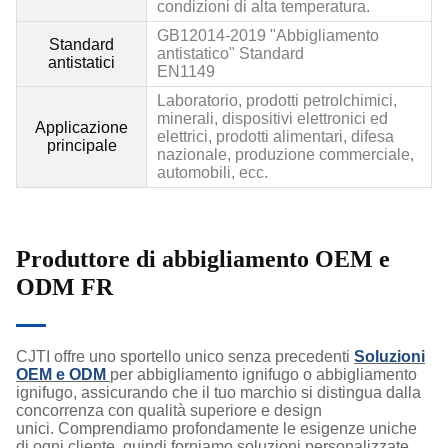
condizioni di alta temperatura.
GB12014
-2019 "Abbigliamento
Standard
antistatico" Standard
antistatici
EN1149
Laboratorio, prodotti petrolchimici,
minerali, dispositivi elettronici ed
Applicazione
elettrici, prodotti alimentari, difesa
principale
nazionale, produzione commerciale,
automobili, ecc.
Produttore di abbigliamento OEM e
ODM FR
CJTI offre uno sportello unico senza precedenti
Soluzioni
OEM e ODM
per abbigliamento ignifugo o abbigliamento
ignifugo, assicurando che il tuo marchio si distingua dalla
concorrenza con qualità superiore e design
unici. Comprendiamo profondamente le esigenze uniche
di ogni cliente, quindi forniamo soluzioni personalizzate