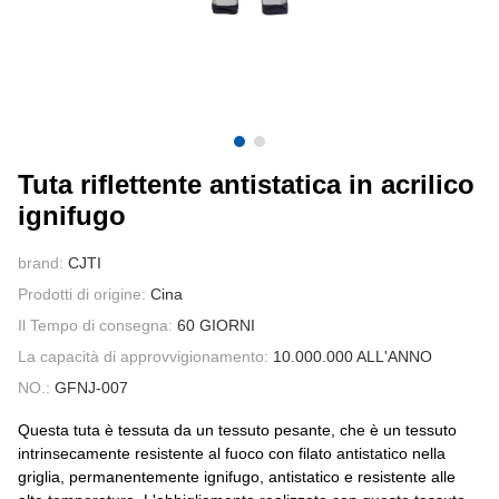
CONTATTATECI
VIDEO
Tuta riflettente antistatica in acrilico
ignifugo
brand:
CJTI
Prodotti di origine:
Cina
Il Tempo di consegna:
60 GIORNI
La capacità di approvvigionamento:
10.000.000 ALL'ANNO
NO.:
GFNJ-007
Questa tuta è tessuta da un tessuto pesante, che è un tessuto
intrinsecamente resistente al fuoco con filato antistatico nella
griglia, permanentemente ignifugo, antistatico e resistente alle