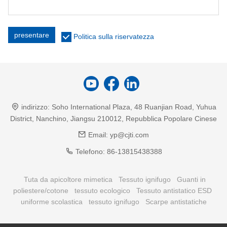
presentare
Politica sulla riservatezza
indirizzo:
Soho International Plaza, 48 Ruanjian Road, Yuhua
District, Nanchino, Jiangsu 210012, Repubblica Popolare Cinese
Email:
yp@cjti.com
Telefono:
86-13815438388
Tuta da apicoltore mimetica
Tessuto ignifugo
Guanti in
poliestere/cotone
tessuto ecologico
Tessuto antistatico ESD
uniforme scolastica
tessuto ignifugo
Scarpe antistatiche