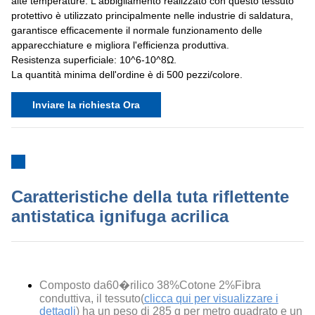
alte temperature. L'abbigliamento realizzato con questo tessuto
protettivo è utilizzato principalmente nelle industrie di saldatura,
garantisce efficacemente il normale funzionamento delle
apparecchiature e migliora l'efficienza produttiva.
Resistenza superficiale: 10^6-10^8Ω.
La quantità minima dell'ordine è di 500 pezzi/colore.
Inviare la richiesta Ora
Caratteristiche della tuta riflettente
antistatica ignifuga acrilica
Composto da
60�rilico 38%Cotone 2%Fibra
conduttiva
, il tessuto(
clicca qui per visualizzare i
dettagli
) ha un peso di 285 g per metro quadrato e un