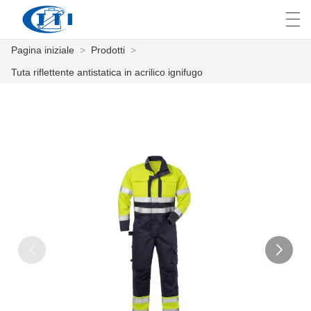
Pagina iniziale
>
Prodotti
>
العربية
česky
Deutsch
English
E
Tuta riflettente antistatica in acrilico ignifugo
PAGINA INIZIALE
PRODOTTI
PERSONALIZZAZIONE
CHI SIAMO
NOTIZIE
INDUSTRIA