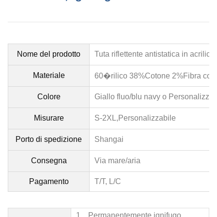
Nome del prodotto
Tuta riflettente antistatica in acrilico
Materiale
60�rilico 38%Cotone 2%Fibra cond
Colore
Giallo fluo/blu navy o Personalizzab
Misurare
S-2XL,
Personalizzabile
Porto di spedizione
Shangai
Consegna
Via mare/aria
Pagamento
T/T, L/C
1、
Permanentemente ignifugo,