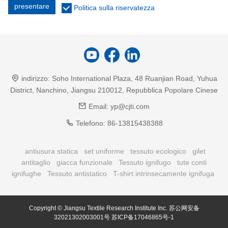
presentare
Politica sulla riservatezza
indirizzo:
Soho International Plaza, 48 Ruanjian Road, Yuhua
District, Nanchino, Jiangsu 210012, Repubblica Popolare Cinese
Email:
yp@cjti.com
Telefono:
86-13815438388
antiusura statica
set uniforme
tessuto ecologico
gilet
antitaglio
giacca funzionale
Tessuto ignifugo
tute conti
ignifughe
Tessuto antistatico
T-shirt intrinsecamente ignifuga
Copyright © Jiangsu Textile Research Institute Inc.
苏公网安备
32021302003001号
苏ICP备17046865号-1