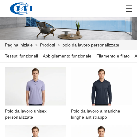
العربية
česky
Deutsch
English
E
Pagina iniziale
>
Prodotti
>
polo da lavoro personalizzate
Tessuti funzionali
Abbigliamento funzionale
Filamento e filato
A
PAGINA INIZIALE
PRODOTTI
PERSONALIZZAZIONE
CHI SIAMO
Polo da lavoro unisex
Polo da lavoro a maniche
NOTIZIE
personalizzate
lunghe antistrappo
INDUSTRIA