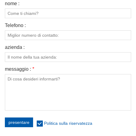
nome :
CONTATTATECI
VIDEO
Telefono :
azienda :
messaggio :
*
presentare
Politica sulla riservatezza