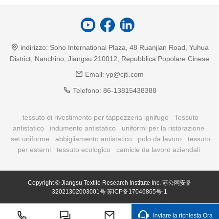
indirizzo:
Soho International Plaza, 48 Ruanjian Road, Yuhua
District, Nanchino, Jiangsu 210012, Repubblica Popolare Cinese
Email:
yp@cjti.com
Telefono:
86-13815438388
tessuto di rivestimento per tappezzeria ignifugo
Tessuto
antistatico
indumento antistatico
uniformi per la ristorazione
set uniforme
abbigliamento antistatico
polo da lavoro
tessuto
per esterni
tessuto ecologico
camicie da lavoro aziendali
Copyright © Jiangsu Textile Research Institute Inc.
苏公网安备
32021302003001号
苏ICP备17046865号-1
Inviare la richiesta Ora