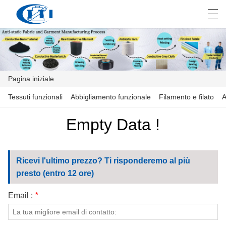
العربية
česky
Deutsch
English
E
Pagina iniziale
PAGINA INIZIALE
Tessuti funzionali
Abbigliamento funzionale
Filamento e filato
A
PRODOTTI
Empty Data !
PERSONALIZZAZIONE
Ricevi l'ultimo prezzo? Ti risponderemo al più
CHI SIAMO
presto (entro 12 ore)
NOTIZIE
Email :
*
INDUSTRIA