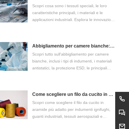
Scopri cosa sono i tessuti speciali, le loro
caratteristiche principali, i materiali e le
applicazioni industriali. Esplora le innovazioni
nel campo dei tessuti funzionali, ignifughi,
antistatici, resistenti al taglio e delle
tecnologie tessili sostenibili.
Abbigliamento per camere bianche: la guida definitiva per ambienti controllati
Scopri tutto sull'abbigliamento per camere
bianche, inclusi i tipi di indumenti, i materiali
antistatici, la protezione ESD, le principali
applicazioni e come scegliere gli indumenti
più adatti per gli ambienti controllati.
Come scegliere un filo da cucito in aramide?
Scopri come scegliere il filo da cucito in
aramide più adatto per indumenti ignifughi,
guanti industriali, tessuti aerospaziali e
applicazioni ad alta temperatura. Confronta il