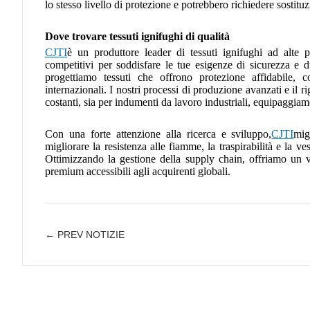
lo stesso livello di protezione e potrebbero richiedere sostituz
Dove trovare tessuti ignifughi di qualità
CJTI
è un produttore leader di tessuti ignifughi ad alte p
competitivi per soddisfare le tue esigenze di sicurezza e dur
progettiamo tessuti che offrono protezione affidabile, 
internazionali. I nostri processi di produzione avanzati e il r
costanti, sia per indumenti da lavoro industriali, equipaggiame
Con una forte attenzione alla ricerca e sviluppo,
CJTI
mig
migliorare la resistenza alle fiamme, la traspirabilità e la ve
Ottimizzando la gestione della supply chain, offriamo un v
premium accessibili agli acquirenti globali.
← PREV NOTIZIE