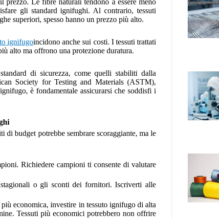
 il prezzo. Le fibre naturali tendono a essere meno
fare gli standard ignifughi. Al contrario, tessuti
ughe superiori, spesso hanno un prezzo più alto.
to ignifugo
incidono anche sui costi. I tessuti trattati
iù alto ma offrono una protezione duratura.
 standard di sicurezza, come quelli stabiliti dalla
ican Society for Testing and Materials (ASTM),
gnifugo, è fondamentale assicurarsi che soddisfi i
ghi
imiti di budget potrebbe sembrare scoraggiante, ma le
pioni. Richiedere campioni ti consente di valutare
.
tagionali o gli sconti dei fornitori. Iscriverti alle
e più economica, investire in tessuto ignifugo di alta
mine. Tessuti più economici potrebbero non offrire