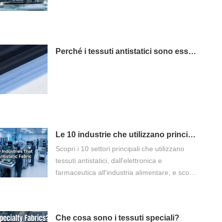
Perché i tessuti antistatici sono essenziali nella produzione farmaceutica
Le 10 industrie che utilizzano principalmente tessuti antistatici
Scopri i 10 settori principali che utilizzano
tessuti antistatici, dall'elettronica e
farmaceutica all'industria alimentare, e scopri
come questi migliorano la sicurezza e la
qualità.
Che cosa sono i tessuti speciali?