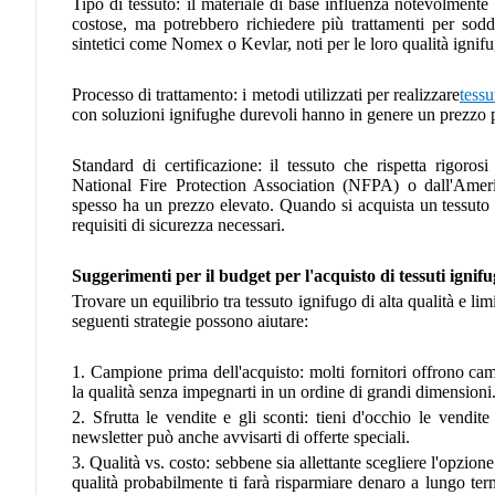
Tipo di tessuto: il materiale di base influenza notevolmente
costose, ma potrebbero richiedere più trattamenti per soddis
sintetici come Nomex o Kevlar, noti per le loro qualità ignif
Processo di trattamento: i metodi utilizzati per realizzare
tessu
con soluzioni ignifughe durevoli hanno in genere un prezzo p
Standard di certificazione: il tessuto che rispetta rigorosi
National Fire Protection Association (NFPA) o dall'Amer
spesso ha un prezzo elevato. Quando si acquista un tessuto i
requisiti di sicurezza necessari.
Suggerimenti per il budget per l'acquisto di tessuti ignifu
Trovare un equilibrio tra tessuto ignifugo di alta qualità e l
seguenti strategie possono aiutare:
1. Campione prima dell'acquisto: molti fornitori offrono cam
la qualità senza impegnarti in un ordine di grandi dimensioni
2. Sfrutta le vendite e gli sconti: tieni d'occhio le vendite s
newsletter può anche avvisarti di offerte speciali.
3. Qualità vs. costo: sebbene sia allettante scegliere l'opzion
qualità probabilmente ti farà risparmiare denaro a lungo ter