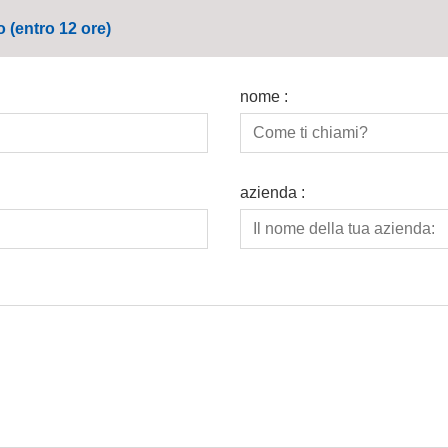
o (entro 12 ore)
nome :
azienda :