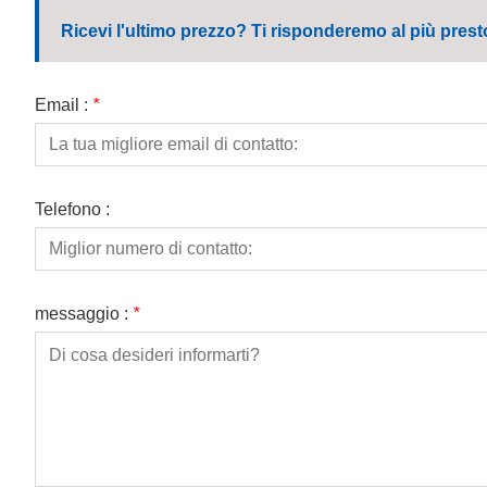
Ricevi l'ultimo prezzo? Ti risponderemo al più prest
Email :
*
Telefono :
messaggio :
*