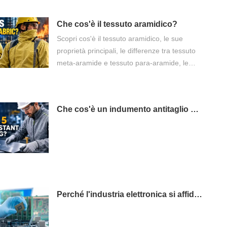
Che cos'è il tessuto aramidico?
Scopri cos'è il tessuto aramidico, le sue
proprietà principali, le differenze tra tessuto
meta-aramide e tessuto para-aramide, le
applicazioni più comuni e come scegliere il
tessuto ignifugo più adatto per gli indumenti
protettivi industriali.
Che cos'è un indumento antitaglio di livello 5?
Perché l'industria elettronica si affida ai tessuti antistatici